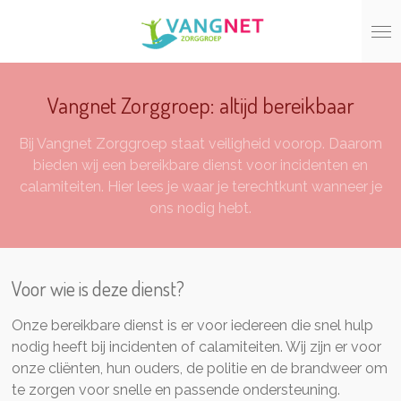
Ga
direct
naar
de
Vangnet Zorggroep: altijd bereikbaar
hoofdinhoud
Bij Vangnet Zorggroep staat veiligheid voorop. Daarom
bieden wij een bereikbare dienst voor incidenten en
calamiteiten. Hier lees je waar je terechtkunt wanneer je
ons nodig hebt.
Voor wie is deze dienst?
Onze bereikbare dienst is er voor iedereen die snel hulp
nodig heeft bij incidenten of calamiteiten. Wij zijn er voor
onze cliënten, hun ouders, de politie en de brandweer om
te zorgen voor snelle en passende ondersteuning.